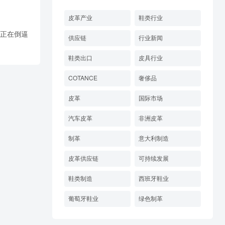
皮革产业
鞋类行业
，正在倒逼
供应链
行业新闻
鞋类出口
皮具行业
COTANCE
奢侈品
皮革
国际市场
汽车皮革
非洲皮革
制革
意大利制造
皮革供应链
可持续发展
鞋类制造
西班牙鞋业
葡萄牙鞋业
绿色制革