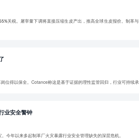
征55%关税。屠宰量下调将直接压缩生皮产出，推高全球生皮报价。制革
了
岗位得以保全。Cotance称这是基于证据的理性监管回归，行业可持续
行业安全警钟
重火灾。今年以来多起制革厂火灾暴露行业安全管理缺失的深层危机。