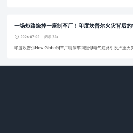
一场短路烧掉一座制革厂！印度坎普尔火灾背后的

2026-07-02
阅读(83)
印度坎普尔New Globe制革厂喷涂车间疑似电气短路引发严