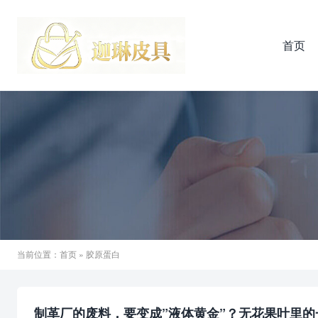
首页
当前位置：
首页
» 胶原蛋白
制革厂的废料，要变成”液体黄金”？无花果叶里