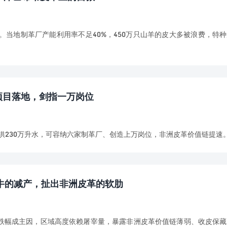
当地制革厂产能利用率不足40%，450万只山羊的皮大多被浪费，特
供水项目落地，剑指一万岗位
目，日供230万升水，可容纳六家制革厂、创造上万岗位，非洲皮革价值链提速
头牛的减产，扯出非洲皮革的软肋
40%跌幅成主因，区域高度依赖屠宰量，暴露非洲皮革价值链薄弱、收皮保