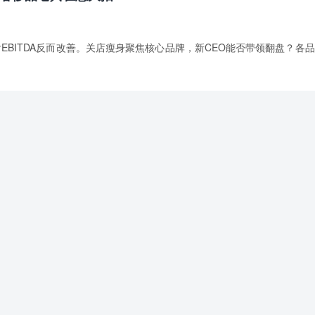
整后EBITDA反而改善。关店瘦身聚焦核心品牌，新CEO能否带领翻盘？各