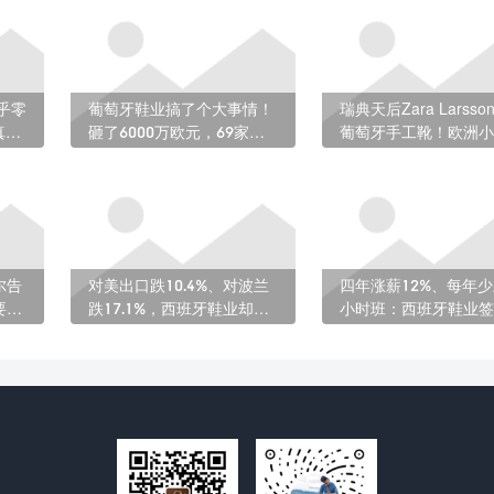
乎零
葡萄牙鞋业搞了个大事情！
瑞典天后Zara Larss
真
砸了6000万欧元，69家机
葡萄牙手工靴！欧洲小
构联手，做出的东西可能改
业凭什么圈粉全球明星
变整个行业
尔告
对美出口跌10.4%、对波兰
四年涨薪12%、每年少
要活
跌17.1%，西班牙鞋业却只
小时班：西班牙鞋业签
掉了0.5%：这波稳住了
让人羡慕的集体合同