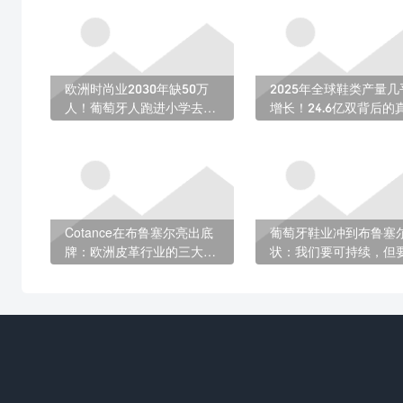
欧洲时尚业2030年缺50万
2025年全球鞋类产量几
人！葡萄牙人跑进小学去抢
增长！24.6亿双背后的
未来的鞋匠
相：亚洲吃掉近九成
Cotance在布鲁塞尔亮出底
葡萄牙鞋业冲到布鲁塞
牌：欧洲皮革行业的三大优
状：我们要可持续，但
先议程
得起