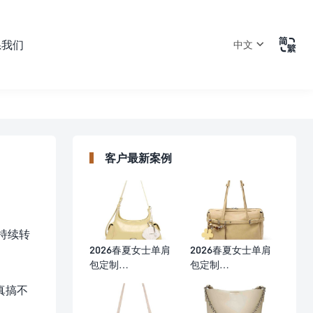

系我们
中文
客户最新案例
持续转
2026春夏女士单肩
2026春夏女士单肩
包定制
包定制
（30×10×15cm）
（35×11.5×25cm）
真搞不