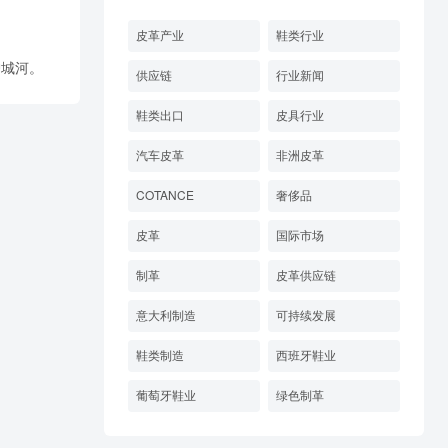
皮革产业
鞋类行业
护城河。
供应链
行业新闻
鞋类出口
皮具行业
汽车皮革
非洲皮革
COTANCE
奢侈品
皮革
国际市场
制革
皮革供应链
意大利制造
可持续发展
鞋类制造
西班牙鞋业
葡萄牙鞋业
绿色制革