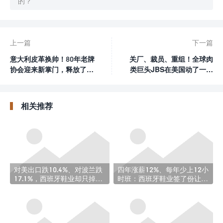
的？
上一篇
下一篇
意大利皮革换帅！80年老牌
关厂、裁员、重组！全球肉
协会迎来新掌门，释放了什
类巨头JBS在美国动了一场
么信号？
大手术
相关推荐
对美出口跌10.4%、对波兰跌
四年涨薪12%、每年少上12小
17.1%，西班牙鞋业却只掉了
时班：西班牙鞋业签了份让人
0.5%：这波稳住了
羡慕的集体合同