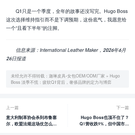
Q1只是一个季度，全年的故事还没写完。Hugo Boss
这次选择维持指引而不是下调预期，这份底气，我愿意给
一个”且看下半年”的注脚。
信息来源：International Leather Maker，2026年6月
26日报道
未经允许不得转载：
迦琳皮具-女包OEM/ODM厂家
»
Hugo
Boss 淡季不慌：疲软Q1背后，奢侈品牌的定力与博弈
上一篇
下一篇
意大利制革协会杀到布鲁塞
Hugo Boss也顶不住了？
尔，欧盟法规这场仗怎么
Q1营收跌9%，但中国市场
打？
给出意外惊喜