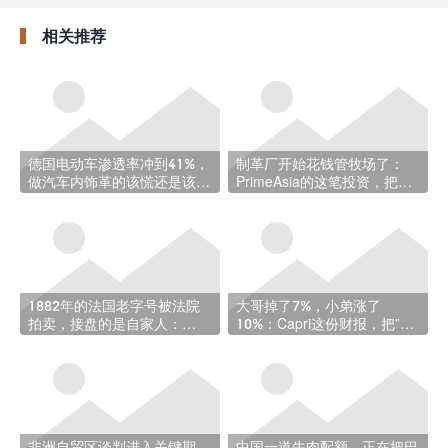
相关推荐
德国电动车渗透率冲到41%，
制革厂开始花钱管牧场了：
做汽车内饰革的该慌还是该
PrimeAsia的这笔投资，把减
喜？
碳做到了牛出生之前
1882年的法国老字号被法院
大哥掉了7%，小弟涨了
拍卖，接盘的是自家人：
10%：Capri这份财报，把”轻
Moreau Paris易主始末
奢困局”摊开给你看
非洲自贸区谈判进入关键期，
中国一道牛肉配额，正在把巴