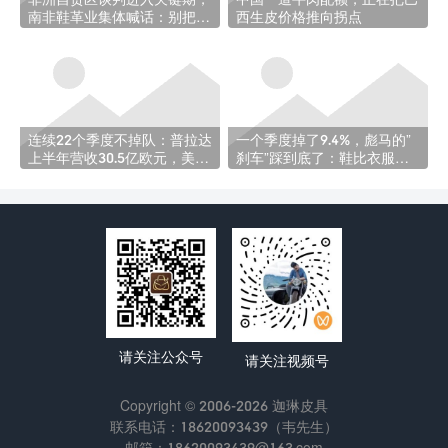
南非鞋革业集体喊话：别把我
西生皮价格推向拐点
们卖了
连续22个季度不掉队：普拉达
一个季度掉了9.4%，彪马的”
上半年营收30.5亿欧元，美洲
刹车”踩到底了：鞋比衣服跌
暴涨37%
得还惨
请关注公众号
请关注视频号
Copyright © 2006-2026 迦琳皮具
联系电话：18620093439（韦先生）
邮箱：18620093439@163.com