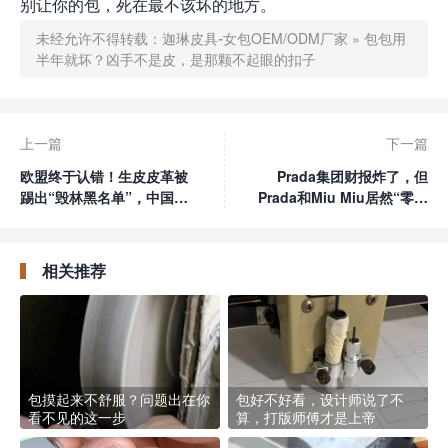
别让你的包，死在最不该坏的地方。
未经允许不得转载：
迦琳皮具-女包OEM/ODM厂家
»
包包用
半年就坏？凶手不是皮，是那颗不起眼的扣子
上一篇
下一篇
欧盟终于认错！生皮皮革被
Prada集团财报炸了，但
踢出“毁林黑名单”，中国皮
Prada和Miu Miu居然“零增
革人赢了
长”？
相关推荐
包摸起来不舒服？问题出在你
包好不好看，设计师说了不
看不见的这一步
算，打版师傅才是上帝