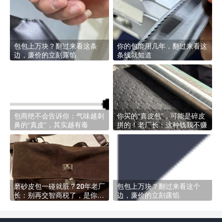
包包上万块？翻过来看这条
你的包能用几年，翻过来看这
边，廉价的立刻露馅
条线就知道
包商绝不会告诉你：气味越刺
你买的“真皮包”，可能是碎皮
鼻的“真皮”，其实越有毒
拼的！老厂长：这种钱我不赚
磨砂皮包一碰就脏？20年老厂
包包上万块？翻过来看这个
长：别再交智商税了，是你不
边，廉价的立刻露馅
会养！