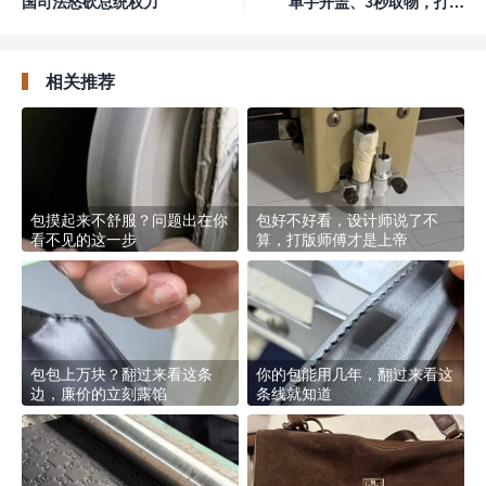
国司法怒砍总统权力
单手开盖、3秒取物，打工
人：终于不用翻包翻到崩溃
相关推荐
包摸起来不舒服？问题出在你
包好不好看，设计师说了不
看不见的这一步
算，打版师傅才是上帝
包包上万块？翻过来看这条
你的包能用几年，翻过来看这
边，廉价的立刻露馅
条线就知道