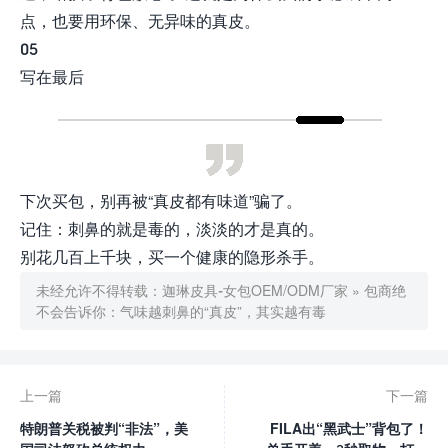
点，也要用环保、无异味的真皮。
05
写在最后
下次买包，别再被“真皮都有味道”骗了。
记住：刺鼻的就是毒的，淡淡的才是真的。
别花几百上千块，买一个健康的隐形杀手。
未经允许不得转载：
迦琳皮具-女包OEM/ODM厂家
»
包商绝
不会告诉你：气味越刺鼻的“真皮”，其实越有毒
上一篇
下一篇
特朗普关税被判“非法”，美
FILA出“黑武士”背包了！