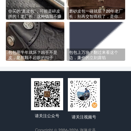
你买的“真皮包”，可能是碎皮
磨砂皮包一碰就脏？20年老厂
拼的！老厂长：这种钱我不赚
长：别再交智商税了，是你不
会养！
包包用半年就坏？凶手不是
包包上万块？翻过来看这个
皮，是那颗不起眼的扣子
边，廉价的立刻露馅
请关注公众号
请关注视频号
Copyright © 2006-2026 迦琳皮具