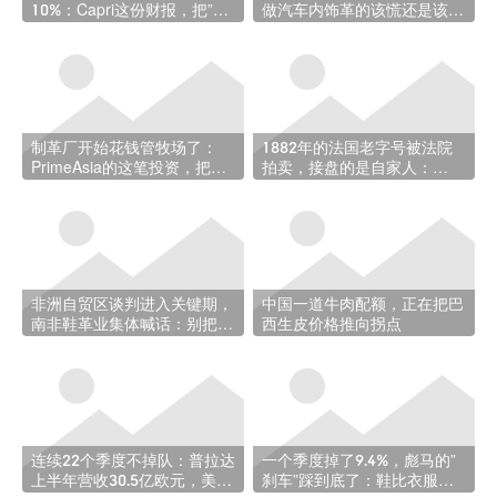
10%：Capri这份财报，把”轻
做汽车内饰革的该慌还是该
奢困局”摊开给你看
喜？
制革厂开始花钱管牧场了：
1882年的法国老字号被法院
PrimeAsia的这笔投资，把减
拍卖，接盘的是自家人：
碳做到了牛出生之前
Moreau Paris易主始末
非洲自贸区谈判进入关键期，
中国一道牛肉配额，正在把巴
南非鞋革业集体喊话：别把我
西生皮价格推向拐点
们卖了
连续22个季度不掉队：普拉达
一个季度掉了9.4%，彪马的”
上半年营收30.5亿欧元，美洲
刹车”踩到底了：鞋比衣服跌