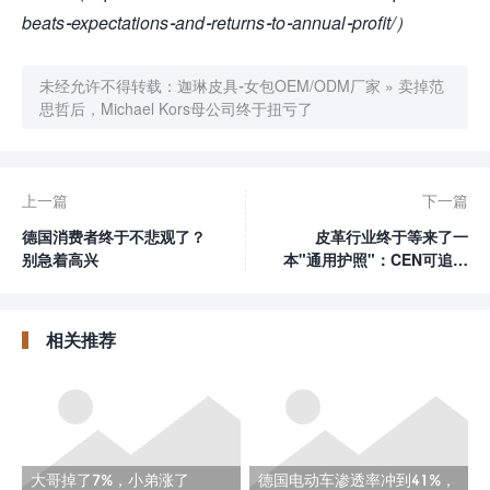
beats-expectations-and-returns-to-annual-profit/）
未经允许不得转载：
迦琳皮具-女包OEM/ODM厂家
»
卖掉范
思哲后，Michael Kors母公司终于扭亏了
上一篇
下一篇
德国消费者终于不悲观了？
皮革行业终于等来了一
别急着高兴
本"通用护照"：CEN可追溯
标准来了
相关推荐
大哥掉了7%，小弟涨了
德国电动车渗透率冲到41%，