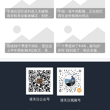
非洲自贸区谈判进入关键期，
中国一道牛肉配额，正在把巴
南非鞋革业集体喊话：别把我
西生皮价格推向拐点
们卖了
连续22个季度不掉队：普拉达
一个季度掉了9.4%，彪马的”
上半年营收30.5亿欧元，美洲
刹车”踩到底了：鞋比衣服跌
暴涨37%
得还惨
请关注公众号
请关注视频号