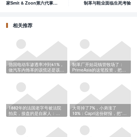
家Smit & Zoon第六代掌门
制革与鞋业面临生死考验
人Joost Smit辞世
相关推荐
德国电动车渗透率冲到41%，
制革厂开始花钱管牧场了：
做汽车内饰革的该慌还是该
PrimeAsia的这笔投资，把减
喜？
碳做到了牛出生之前
1882年的法国老字号被法院
大哥掉了7%，小弟涨了
拍卖，接盘的是自家人：
10%：Capri这份财报，把”轻
Moreau Paris易主始末
奢困局”摊开给你看