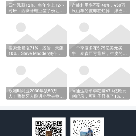
四年涨薪12%、每年少上12小
产能利用率不到40%，450万
时班：西班牙鞋业签了份让人
只山羊的皮却在烂掉：津巴布
羡慕的集体合同
韦皮革业的自救
搜索量暴涨71%，股价一天飙
一个季度多花5.75亿美元买
10%：Steve Madden凭什么
牛！泰森巨亏背后，生皮的日
突然这么火？
子也不好过
欧洲时尚业2030年缺50万
阿迪达斯单季狂赚67.4亿欧元
人！葡萄牙人跑进小学去抢未
创纪录，可鞋子只涨了1%
来的鞋匠
——这信号有点凉