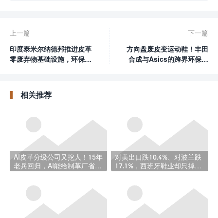
上一篇
下一篇
印度泰米尔纳德邦推进皮革
方向盘废皮变运动鞋！丰田
零废弃物基础设施，环保转
合成与Asics的跨界环保合
型走在前列
作
相关推荐
AI皮革分级公司又挖人！15年
对美出口跌10.4%、对波兰跌
老兵回归，AI能给制革厂省多
17.1%，西班牙鞋业却只掉了
少钱？
0.5%：这波稳住了