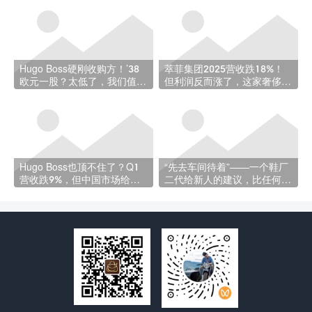
Hugo Boss硬刚收购方！’38
萃菲集团2025营收跌18%！
欧元一股？太低了，我们值更
但利润反而涨了，这家奢侈品
多’
老兵在憋大招？
Hugo Boss也顶不住了？Q1
“先去车间待着”——一个鞋厂
营收跌9%，但中国市场给出
二代给新人的建议，比任何培
意外惊喜
训手册都实在