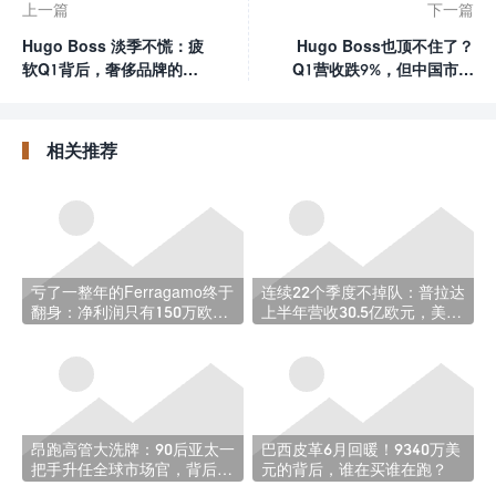
上一篇
下一篇
Hugo Boss 淡季不慌：疲
Hugo Boss也顶不住了？
软Q1背后，奢侈品牌的定
Q1营收跌9%，但中国市场
力与博弈
给出意外惊喜
相关推荐
亏了一整年的Ferragamo终于
连续22个季度不掉队：普拉达
翻身：净利润只有150万欧，
上半年营收30.5亿欧元，美洲
为什么整个行业都在看它？
暴涨37%
昂跑高管大洗牌：90后亚太一
巴西皮革6月回暖！9340万美
把手升任全球市场官，背后的
元的背后，谁在买谁在跑？
野心有多大？