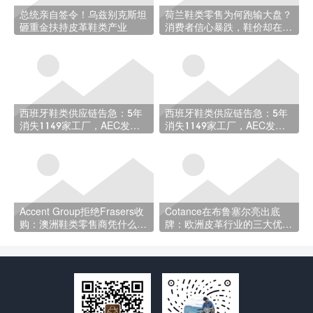
总统亲自签令！乌兹别克斯坦
荷兰鞋类零售为何跑输大盘？
砸重金扶持皮革鞋类产业
消费者信心暴跌，鞋价却在持
续下跌
西班牙鞋类供应链告急：5年
西班牙鞋类供应链告急：5年
消失1149家工厂，AEC发出
消失1149家工厂，AEC发出
行业”濒危”警报
行业”濒危”警报
Accent Group拒绝Frasers收
Cotance在布鲁塞尔亮出底
购：澳洲鞋类零售商凭什么
牌：欧洲皮革行业的三大优先
说”不”？
议程