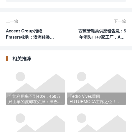
上一篇
下一篇
Accent Group拒绝
西班牙鞋类供应链告急：5
Frasers收购：澳洲鞋类零
年消失1149家工厂，AEC
售商凭什么说"不"？
发出行业"濒危"警报
相关推荐
产能利用率不到40%，450万
Pedro Vives重回
只山羊的皮却在烂掉：津巴布
FUTURMODA主席之位！西
韦皮革业的自救
班牙鞋材展将迎来怎样的第56
届？