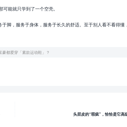
，那可能就只学到了一个空壳。
务于脚，服务于身体，服务于长久的舒适。至于别人看不看得懂
富豪都爱穿「素款运动鞋」？
头层皮的“瑕疵”，恰恰是它高