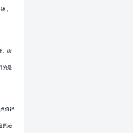
有钱，
便、缓
s用的是
一点值得
最原始