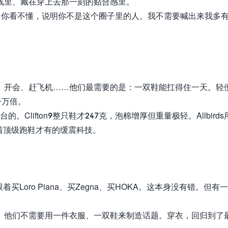
线里、藏在穿上去那一刻的贴合感里。
。你看不懂，说明你不是这个圈子里的人。我不需要喊出来我多
、开会、赶飞机……他们最需要的是：一双鞋能扛得住一天。轻
一万倍。
。Clifton9整只鞋才247克，泡棉增厚但重量极轻。Allbird
，藏着顶级跑鞋才有的缓震科技。
买Loro Piana、买Zegna、买HOKA。这本身没有错。但有
。他们不需要用一件衣服、一双鞋来制造话题。穿衣，回归到了