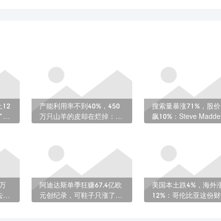
12
产能利用率不到40%，450
搜索量暴涨71%，股
了份
万只山羊的皮却在烂掉：津
飙10%：Steve Madd
巴布韦皮革业的自救
什么突然这么火？
0万
阿迪达斯单季狂赚67.4亿欧
美国本土跌4%，海外
去抢
元创纪录，可鞋子只涨了
12%：哥伦比亚这份
1%——这信号有点凉
把全球贸易的真相摊开