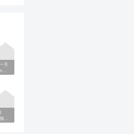
价一天
en凭
涨
财报，
了