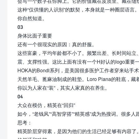
会写一个数字在你脚上。它的价值藏在皮质里、藏在缝
这种“仅供懂的人识别”的默契，本身就是一种圈层语言
你自然知道。
03
身体比面子重要
还有一个很现实的原因：真的舒服。
这些富豪，平均年龄都不小了。频繁出差、长时间站立
震、支撑性强。这比上面有没有一个H好认的logo重要
HOKA的Bondi系列，是美国很多医护工作者穿来站手术台的
天然羊毛、蓖麻油制成的鞋垫。Loro Piana的鞋底
你以为人家在“装”，其实人家真的在养生。
04
大众在模仿，精英在“回归”
如今，“老钱风”“高智穿搭”“精英感”成为热搜词。很多人跟着
思考：
精英阶层穿得素，是因为他们的生活已经足够有内容了