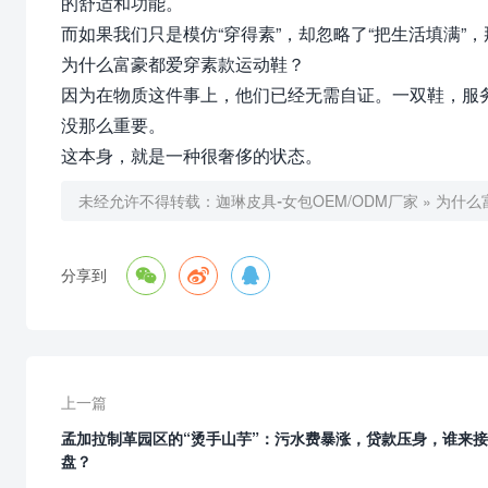
的舒适和功能。
而如果我们只是模仿“穿得素”，却忽略了“把生活填满”
为什么富豪都爱穿素款运动鞋？
因为在物质这件事上，他们已经无需自证。一双鞋，服
没那么重要。
这本身，就是一种很奢侈的状态。
未经允许不得转载：
迦琳皮具-女包OEM/ODM厂家
»
为什么



分享到
上一篇
孟加拉制革园区的“烫手山芋”：污水费暴涨，贷款压身，谁来接
盘？