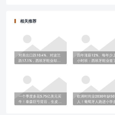
相关推荐
对美出口跌10.4%、对波兰
四年涨薪12%、每年少上
跌17.1%，西班牙鞋业却只
小时班：西班牙鞋业签
掉了0.5%：这波稳住了
让人羡慕的集体合同
一个季度多花5.75亿美元买
欧洲时尚业2030年缺5
牛！泰森巨亏背后，生皮的
人！葡萄牙人跑进小学
日子也不好过
未来的鞋匠