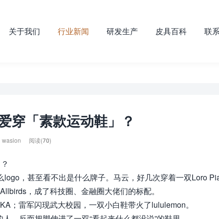
关于我们
行业新闻
研发生产
皮具百科
联
爱穿「素款运动鞋」？
wasion
阅读(70)
了？
ogo，甚至看不出是什么牌子。马云，好几次穿着一双Loro Pia
的Allbirds，成了科技圈、金融圈大佬们的标配。
；雷军闪现武大校园，一双小白鞋带火了lululemon。
的人，反而把脚伸进了一双“看起来什么都没说”的鞋里。