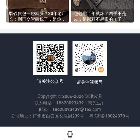
磨砂皮包一碰就脏？20年老厂
包包用半年就坏？凶手不是
长：别再交智商税了，是你不
皮，是那颗不起眼的扣子
会养！
请关注公众号
请关注视频号
Copyright © 2006-2026 迦琳皮具
联系电话：18620093439（韦先生）
邮箱：18620093439@163.com
公司地址：广州市白云区长湴街239号
粤ICP备18024370号
