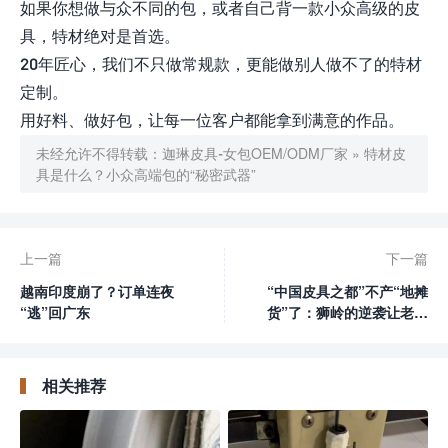
如果你想做与众不同的包，或者自己背一款小众高级的皮
具，特材绝对是首选。
20年匠心，我们不只做常规款，更能做别人做不了的特材
定制。
用好料、做好包，让每一位客户都能拿到满意的作品。
未经允许不得转载：
迦琳皮具-女包OEM/ODM厂家
»
特材皮
具是什么？小众高端包的“秘密武器”
上一篇
下一篇
越南印度崩了？订单连夜
“中国皮具之都”不产“地摊
“逃”回广东
货”了：狮岭的逆袭让老外
刮目相看
相关推荐