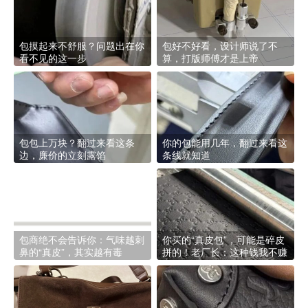
包摸起来不舒服？问题出在你
包好不好看，设计师说了不
看不见的这一步
算，打版师傅才是上帝
包包上万块？翻过来看这条
你的包能用几年，翻过来看这
边，廉价的立刻露馅
条线就知道
包商绝不会告诉你：气味越刺
你买的“真皮包”，可能是碎皮
鼻的“真皮”，其实越有毒
拼的！老厂长：这种钱我不赚