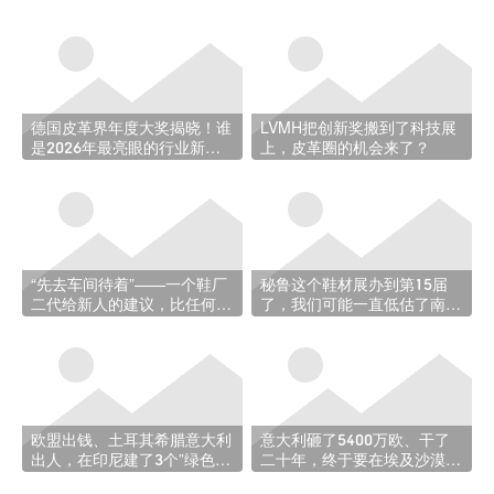
德国皮革界年度大奖揭晓！谁
LVMH把创新奖搬到了科技展
是2026年最亮眼的行业新
上，皮革圈的机会来了？
星？
“先去车间待着”——一个鞋厂
秘鲁这个鞋材展办到第15届
二代给新人的建议，比任何培
了，我们可能一直低估了南美
训手册都实在
这块市场
欧盟出钱、土耳其希腊意大利
意大利砸了5400万欧、干了
出人，在印尼建了3个”绿色制
二十年，终于要在埃及沙漠
革中心”——这盘棋下得有点
里”复制”一个制革产业带