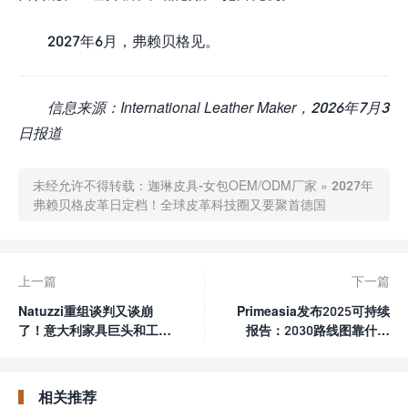
2027年6月，弗赖贝格见。
信息来源：International Leather Maker，2026年7月3
日报道
未经允许不得转载：
迦琳皮具-女包OEM/ODM厂家
»
2027年
弗赖贝格皮革日定档！全球皮革科技圈又要聚首德国
上一篇
下一篇
Natuzzi重组谈判又谈崩
Primeasia发布2025可持续
了！意大利家具巨头和工会
报告：2030路线图靠什么
谁会让步？
打动全球品牌？
相关推荐