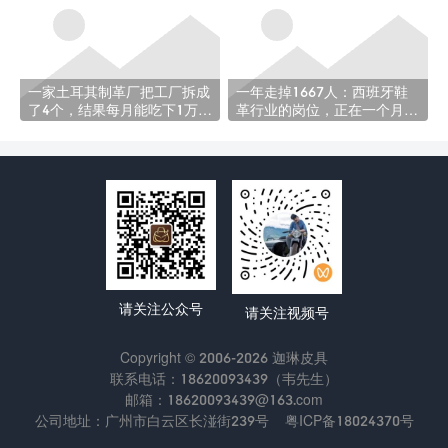
大
一家土耳其制革厂把工厂拆成
一年走掉1667人：西班牙鞋
了4个，结果每月能吃下1万吨
革行业的岗位，正在一个月一
原料皮
个月地消失
请关注公众号
请关注视频号
Copyright © 2006-2026 迦琳皮具
联系电话：18620093439（韦先生）
邮箱：18620093439@163.com
公司地址：广州市白云区长湴街239号
粤ICP备18024370号